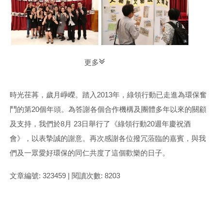
更多
時光荏苒，歲月崢嶸。踏入2013年，綠領行動已走進為環保奮
鬥的第20個年頭。為答謝各個合作機構及團體多年以來的關顧
及支持，我們於8月 23日舉行了《綠領行動20週年慶祝酒
會》，以表摯誠的謝意。再次感謝各位撥冗蒞臨的嘉賓，與我
們及一眾愛好環保的同仁共度了這個歡樂的日子。
文章編號: 323459 | 閱讀次數: 8203