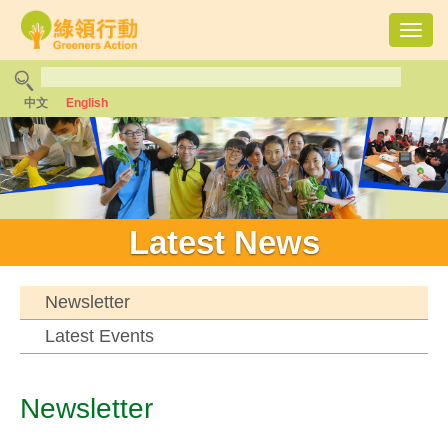
Toggl
navig
中文
English
Latest News
Newsletter
Latest Events
Newsletter