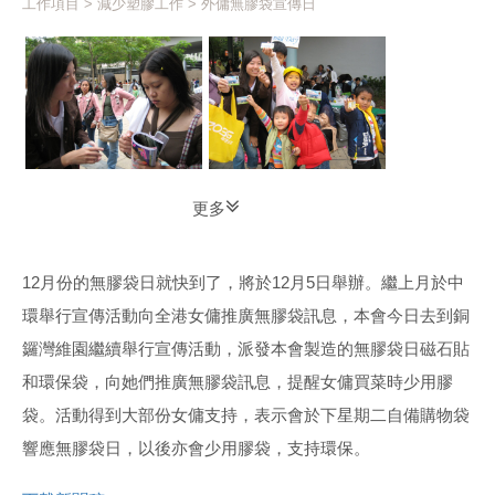
工作項目
>
減少塑膠工作
> 外傭無膠袋宣傳日
更多
12月份的無膠袋日就快到了，將於12月5日舉辦。繼上月於中
環舉行宣傳活動向全港女傭推廣無膠袋訊息，本會今日去到銅
鑼灣維園繼續舉行宣傳活動，派發本會製造的無膠袋日磁石貼
和環保袋，向她們推廣無膠袋訊息，提醒女傭買菜時少用膠
袋。活動得到大部份女傭支持，表示會於下星期二自備購物袋
響應無膠袋日，以後亦會少用膠袋，支持環保。