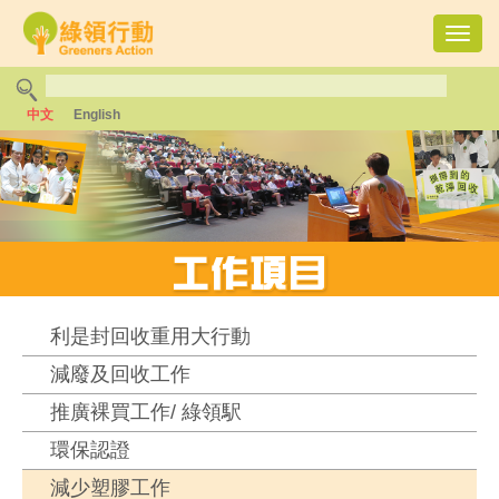
Toggl
navig
中文
English
利是封回收重用大行動
減廢及回收工作
推廣裸買工作/ 綠領駅
環保認證
減少塑膠工作