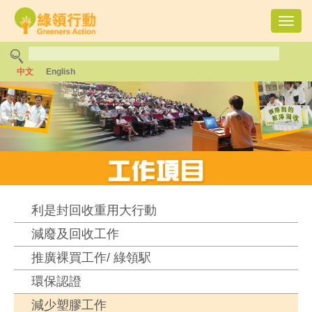
Toggl
navig
中文
English
利是封回收重用大行動
減廢及回收工作
推廣裸買工作/ 綠領駅
環保認證
減少塑膠工作