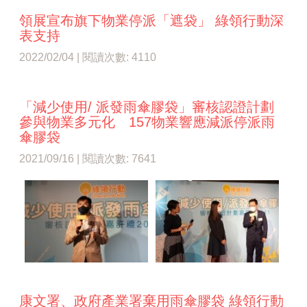
領展宣布旗下物業停派「遮袋」 綠領行動深
表支持
2022/02/04 | 閱讀次數: 4110
「減少使用/ 派發雨傘膠袋」審核認證計劃
參與物業多元化 157物業響應減派停派雨
傘膠袋
2021/09/16 | 閱讀次數: 7641
康文署、政府產業署棄用雨傘膠袋 綠領行動