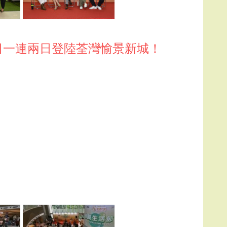
3日一連兩日登陸荃灣愉景新城！