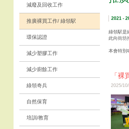
減廢及回收工作
2021 - 2
推廣裸買工作/ 綠領駅
綠領駅是
環保認證
此向街坊
本會特別
減少塑膠工作
減少廚餘工作
「裸買
綠領奇兵
2025/10
自然保育
培訓/教育