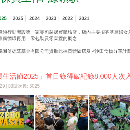
025
2025
2024
2023
2022
2021
綠領行動開設第一家零包裝裸買體驗店，店內主要招募基層婦女
推廣循環再用、零包裝及零棄置的概念
鳴謝傅德蔭基金有限公司資助此裸買體驗店及 <沙田食物分享計
生活節2025」首日錄得破紀錄8,000人次
/29 | 閱讀次數: 3025