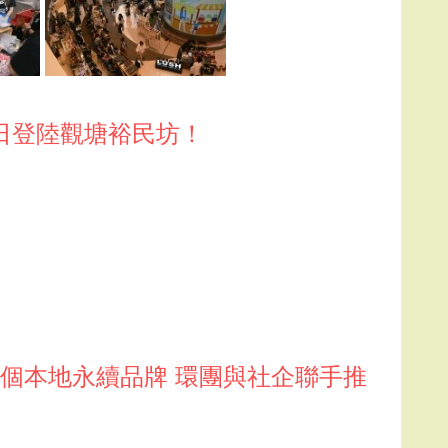
兩日登陸觀塘裕民坊！
個本地永續品牌 環團與社企聯手推