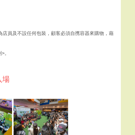
為店員及不設任何包裝，顧客必須自㩗容器來購物，藉
劃>。
入場