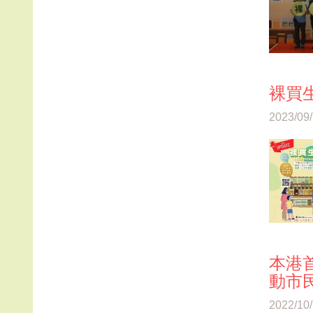
裸買
2023/09
本港
動市
2022/10