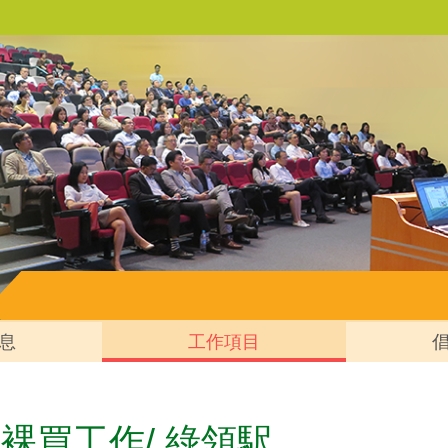
息
工作項目
裸買工作/ 綠領駅