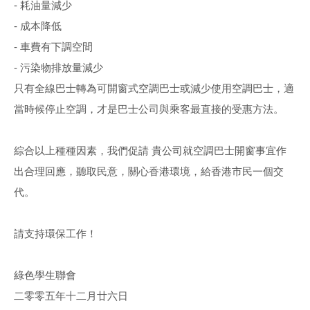
- 耗油量減少
- 成本降低
- 車費有下調空間
- 污染物排放量減少
只有全線巴士轉為可開窗式空調巴士或減少使用空調巴士，適
當時候停止空調，才是巴士公司與乘客最直接的受惠方法。
綜合以上種種因素，我們促請 貴公司就空調巴士開窗事宜作
出合理回應，聽取民意，關心香港環境，給香港市民一個交
代。
請支持環保工作！
綠色學生聯會
二零零五年十二月廿六日