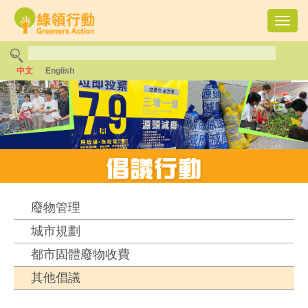
Toggl
navig
中文
English
廢物管理
城市規劃
都市固體廢物收費
其他倡議