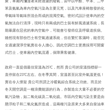
聚，車廂內瀰漫著未經過濾的廢氣，當中以甲醛、甲苯、二甲
苯及氨氣為車內空氣污染為主要元兇，以及汽車座椅散發的化
學氣味等氣味所混合而成的混濁空氣。密封式設計使車內的空
氣無法自行清淨，現時只有兩成的巴士裝有鮮風過濾系統，長
期暴露在惡劣的車內空氣中，可能會引發癌症及呼吸道疾病。
雖然現有部份巴士有空氣過濾系統，但在繁忙客滿時，能否完
全過濾潔淨空氣實在令人擔心。因此空調巴士更應採用可開窗
式巴士，使車廂內空氣流通，保障乘客健康。
政府一直提倡最佳室溫為25℃，然而 貴公司的室溫指標卻一
直停留在23℃左右。在冬季其間，室溫甚至比室外氣溫更低！
實在令人懷疑 貴公司所謂之冷暖氣綜合系統之功效。而且於
冬天開空調是一種浪費能源的行為，亦製造出大量不必要的空
氣污染物，如二氧化碳及二氧化硫。市區內空氣污染主要是由
懸浮粒子和二氧化氮所造成，這兩種污染原來大多來自柴油車