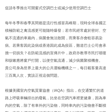
促請冬季推出可開窗式空調巴士或減少使用空調巴士
每年冬季和春季其間都是流行性感冒高峰期，現時全球各國正
積極防範之禽流感更可能隨時爆發；若市民經常處於密封、空
氣不流通的車廂內，病菌會無法散開，而乘客亦會較容易染
病。若乘客因此染病或香港因此成為疫區，難道巴士公司會承
擔一切損失？在防範流感的宣傳片中，政府亦教導市民打噴嚏
和咳嗽應將窗戶打開，以便空氣流通，減少病菌聚積機會。
貴公司身為世界上最大的公共運輸機構之一，每日載客量高達
三百萬人次，實該正視這個問題。
根據美國室內空氣質量協會（IAQA）指出，在交通繁忙的道
路上呼吸車輛排出的廢氣，比坐在空調汽車裡更健康，因為車
內的空氣，除了有車外的污染物，同時車內的污染物會不斷積