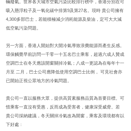
輛廢氣。世界各大城市空氣污染比較排行榜中，香港分別在可
吸入懸浮粒子及一氧化碳中排第9及第27名。現時 貴公司擁有
4,300多部巴士，若能積極減少消耗能源及柴油，定可大大減
低空氣污染問題。
另一方面，香港人開始對大開冷氣導致浪費能源而產生反感。
環保觸覺早前訪問一千零一十五名巴士乘客，超過六成人贊成
空調巴士在冬天應該開窗關掉冷氣；八成一更認為在每年十一
月至 二月，巴士公司應降低使用空調巴士比例， 可見社會亦
已開始正視公眾地方的冷氣問題。
貴公司一直以服務大眾，提供高質素服務品質為首要目標。可
惜乘客一直沒有受惠，反而成為受害者，健康深受威脅。若
貴公司採納建議，冬天關掉冷氣改為開窗，乘客及環境都有以
下好處﹕