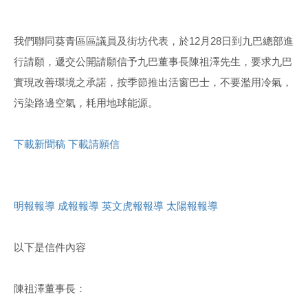
我們聯同葵青區區議員及街坊代表，於12月28日到九巴總部進
行請願，遞交公開請願信予九巴董事長陳祖澤先生，要求九巴
實現改善環境之承諾，按季節推出活窗巴士，不要濫用冷氣，
污染路邊空氣，耗用地球能源。
下載新聞稿
下載請願信
明報報導
成報報導
英文虎報報導
太陽報報導
以下是信件內容
陳祖澤董事長：