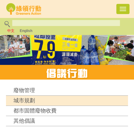
Toggl
navig
中文
English
廢物管理
城市規劃
都市固體廢物收費
其他倡議