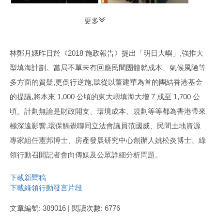
更多
林鄭月娥昨日於《2018 施政報告》提出「明日大嶼」,強推大
型填海計劃。當局不單未有回應民間團體就成本、氣候風險等
多方面的質疑,更倒行逆施,聽從以董建華為首的團結香港基金
的提議,將本來 1,000 公頃的東大嶼填海大增 7 成至 1,700 公
頃。計劃無論是財政開支、環境成本、規劃等等都為香港帶來
極深遠影響,環保觸覺聯同立法會議員范國威、民間土地資源
專家組任憲邦博士、房產發展研究中心創辦人姚松炎博士、綠
領行動召開記者會向傳媒及公眾詳細分析問題。
下載新聞稿
下載綠領行動發言片段
文章編號: 389016 | 閱讀次數: 6776