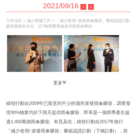
2021/09/16
工作項目
>
減少塑膠工作
> 「減少使用/ 派發雨傘膠袋」審核認證計劃
參與物業多元化 157物業響應減派停派雨傘膠袋
更多
綠領行動自2009年已留意到不少的場所派發雨傘膠袋，調查發
現90%物業均於下雨天提供雨傘膠袋，即單是一個雨季產生超
過1,400萬個雨傘膠袋。有見及此，綠領行動自2017年推行
「減少使用/ 派發雨傘膠袋」審核認證計劃（下稱計劃），鼓