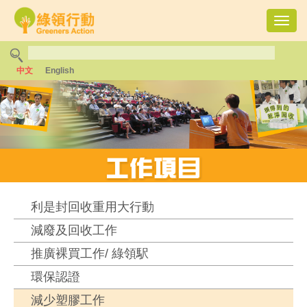
Toggl
navig
中文
English
利是封回收重用大行動
減廢及回收工作
推廣裸買工作/ 綠領駅
環保認證
減少塑膠工作