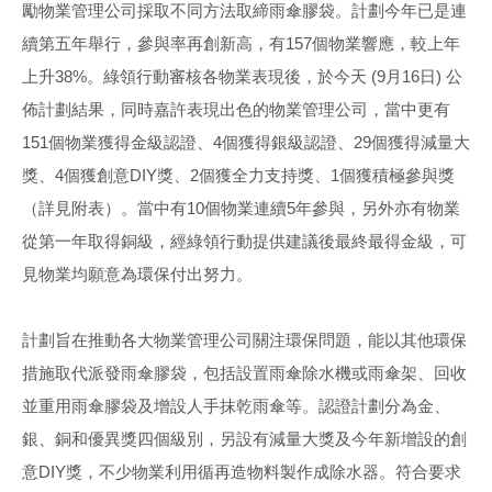
勵物業管理公司採取不同方法取締雨傘膠袋。計劃今年已是連
續第五年舉行，參與率再創新高，有157個物業響應，較上年
上升38%。綠領行動審核各物業表現後，於今天 (9月16日) 公
佈計劃結果，同時嘉許表現出色的物業管理公司，當中更有
151個物業獲得金級認證、4個獲得銀級認證、29個獲得減量大
獎、4個獲創意DIY獎、2個獲全力支持獎、1個獲積極參與獎
（詳見附表）。當中有10個物業連續5年參與，另外亦有物業
從第一年取得銅級，經綠領行動提供建議後最終最得金級，可
見物業均願意為環保付出努力。
計劃旨在推動各大物業管理公司關注環保問題，能以其他環保
措施取代派發雨傘膠袋，包括設置雨傘除水機或雨傘架、回收
並重用雨傘膠袋及增設人手抹乾雨傘等。認證計劃分為金、
銀、銅和優異獎四個級別，另設有減量大獎及今年新增設的創
意DIY獎，不少物業利用循再造物料製作成除水器。符合要求