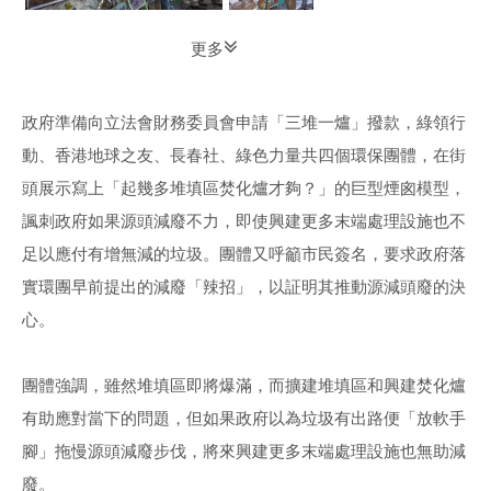
更多
政府準備向立法會財務委員會申請「三堆一爐」撥款，綠領行
動、香港地球之友、長春社、綠色力量共四個環保團體，在街
頭展示寫上「起幾多堆填區焚化爐才夠？」的巨型煙囪模型，
諷刺政府如果源頭減廢不力，即使興建更多末端處理設施也不
足以應付有增無減的垃圾。團體又呼籲市民簽名，要求政府落
實環團早前提出的減廢「辣招」，以証明其推動源減頭廢的決
心。
團體強調，雖然堆填區即將爆滿，而擴建堆填區和興建焚化爐
有助應對當下的問題，但如果政府以為垃圾有出路便「放軟手
腳」拖慢源頭減廢步伐，將來興建更多末端處理設施也無助減
廢。