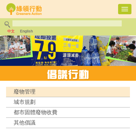
Toggl
navig
中文
English
廢物管理
城市規劃
都市固體廢物收費
其他倡議