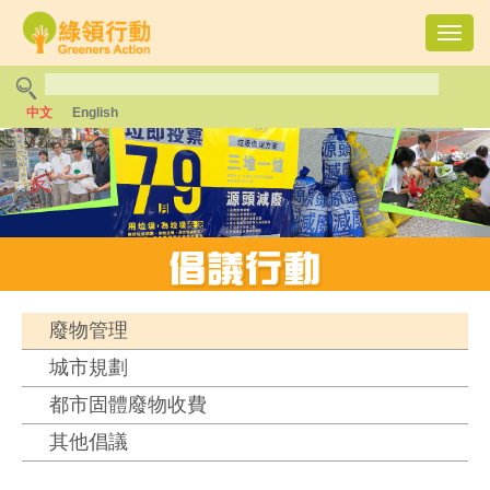
Toggl
navig
中文
English
廢物管理
城市規劃
都市固體廢物收費
其他倡議