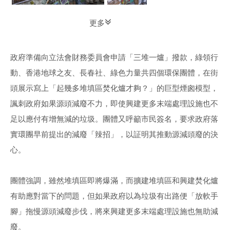
更多
政府準備向立法會財務委員會申請「三堆一爐」撥款，綠領行
動、香港地球之友、長春社、綠色力量共四個環保團體，在街
頭展示寫上「起幾多堆填區焚化爐才夠？」的巨型煙囪模型，
諷刺政府如果源頭減廢不力，即使興建更多末端處理設施也不
足以應付有增無減的垃圾。團體又呼籲市民簽名，要求政府落
實環團早前提出的減廢「辣招」，以証明其推動源減頭廢的決
心。
團體強調，雖然堆填區即將爆滿，而擴建堆填區和興建焚化爐
有助應對當下的問題，但如果政府以為垃圾有出路便「放軟手
腳」拖慢源頭減廢步伐，將來興建更多末端處理設施也無助減
廢。