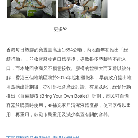
更多
香港每日塑膠的棄置量高達1,694公噸，內地自年初推出「綠
籬行動」，並收緊廢物進口標準後，導致很多塑膠均不能入
口，而本地回收商又不願意接收。膠樽的體積大而又難以被分
解，香港三個堆填區將於2015年起相繼飽和，早前政府提出堆
填區擴建計劃後，亦引起社會廣泛討論。有見及此，綠領行動
推出《自備膠樽 (Bring Your Own Bottle)》計劃，市民可自備
容器於購買時使用，並補充家居清潔液體產品，使容器得以重
用、再重用，鼓勵市民重用及減少棄置有關的容器。