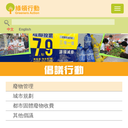
Toggl
navig
中文
English
廢物管理
城市規劃
都市固體廢物收費
其他倡議