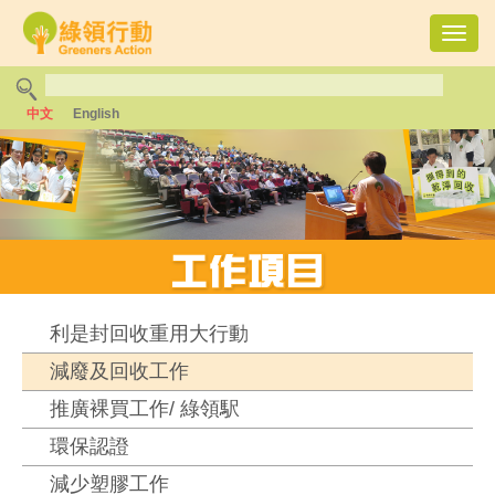
Toggl
navig
中文
English
利是封回收重用大行動
減廢及回收工作
推廣裸買工作/ 綠領駅
環保認證
減少塑膠工作