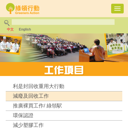
Toggl
navig
中文
English
利是封回收重用大行動
減廢及回收工作
推廣裸買工作/ 綠領駅
環保認證
減少塑膠工作