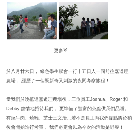
更多
於八月廿六日， 綠色學生聯會一行十五日人一同前往嘉道理
農場， 經歷了一個既新奇又刺激的夜間考察旅程！
當我們於晚抵達嘉道理農場後，三位員工Joshua、Roger 和
Debby 熱情地招待我們， 更準備了豐富的茶點供我們品嚐。
有燒牛肉、燒雞、芝士三文治…若不是員工向我們提點將於稍
後會開始進行考察， 我們必定會以為今次的活動是野餐！