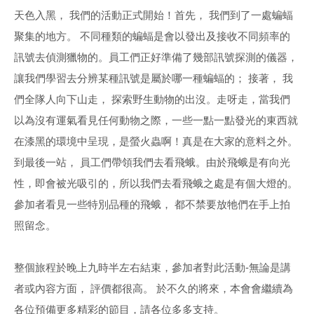
天色入黑， 我們的活動正式開始！首先， 我們到了一處蝙蝠
聚集的地方。 不同種類的蝙蝠是會以發出及接收不同頻率的
訊號去偵測獵物的。員工們正好準備了幾部訊號探測的儀器，
讓我們學習去分辨某種訊號是屬於哪一種蝙蝠的； 接著， 我
們全隊人向下山走， 探索野生動物的出沒。走呀走，當我們
以為沒有運氣看見任何動物之際，一些一點一點發光的東西就
在漆黑的環境中呈現，是螢火蟲啊！真是在大家的意料之外。
到最後一站， 員工們帶領我們去看飛蛾。由於飛蛾是有向光
性，即會被光吸引的，所以我們去看飛蛾之處是有個大燈的。
參加者看見一些特別品種的飛蛾， 都不禁要放牠們在手上拍
照留念。
整個旅程於晚上九時半左右結束，參加者對此活動-無論是講
者或內容方面， 評價都很高。 於不久的將來，本會會繼續為
各位預備更多精彩的節目，請各位多多支持。