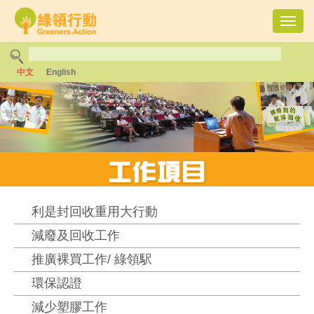
Toggl
navig
中文
English
利是封回收重用大行動
減廢及回收工作
推廣裸買工作/ 綠領駅
環保認證
減少塑膠工作