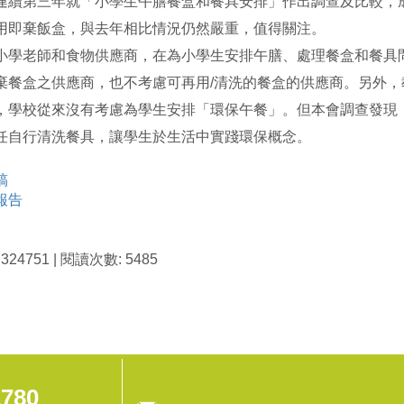
第三年就「小學生午膳餐盒和餐具安排」作出調查及比較，成功
用即棄飯盒，與去年相比情況仍然嚴重，值得關注。
小學老師和食物供應商，在為小學生安排午膳、處理餐盒和餐具
棄餐盒之供應商，也不考慮可再用/清洗的餐盒的供應商。另外
，學校從來沒有考慮為學生安排「環保午餐」。但本會調查發現
任自行清洗餐具，讓學生於生活中實踐環保概念。
稿
報告
24751 | 閱讀次數: 5485
1780