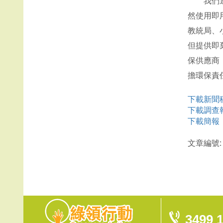
我們連續
然使用即
教統局、
但提供即
保供應商
擔環保責
下載新聞
下載調查
下載簡報
文章編號: 3
3499 