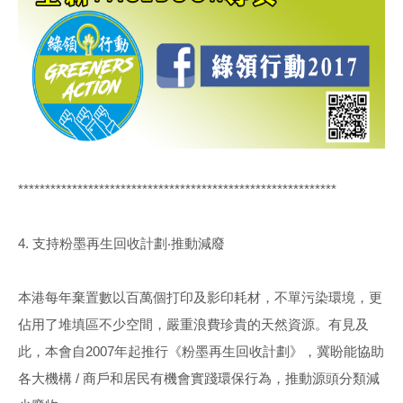
***********************************************************
4. 支持粉墨再生回收計劃‧推動減廢
本港每年棄置數以百萬個打印及影印耗材，不單污染環境，更
佔用了堆填區不少空間，嚴重浪費珍貴的天然資源。有見及
此，本會自2007年起推行《粉墨再生回收計劃》，冀盼能協助
各大機構 / 商戶和居民有機會實踐環保行為，推動源頭分類減