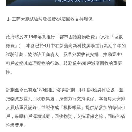
1. 工商大廈試驗垃圾徵費‧減廢回收支持環保
政府將於2019年落實推行「都市固體廢物收費」(又稱「垃圾
徵費」) ，本會已於4月中在新蒲崗新科技廣場進行為期半年的
試驗計劃，協助該工商廈人士及早熟習收費安排，推動業主/
租戶改變其處理廢物的行為、鼓勵業主/租戶減廢回收的重要
性。
計劃至今已有近180個租戶參與計劃，利用試驗袋掉垃圾，並
把物資放置到回收收集處，身體力行支持環保。本會每天安排
人員磅重及記錄，並製作成「模擬帳單」提供給參加的每個租
戶，鼓勵租戶源頭減廢，回收物資，支持環保之餘，同時節省
垃圾費用。