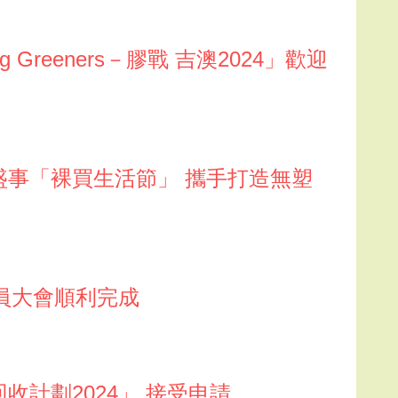
 Greeners－膠戰 吉澳2024」歡迎
色盛事「裸買生活節」 攜手打造無塑
會員大會順利完成
回收計劃2024」 接受申請