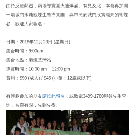
由於反應熱烈，兩場導賞團火速爆滿。有見及此，本會再加開
一場城門水塘觀蝶生態導賞團，與市民於城門欣賞漂亮的蝴蝶
谷，歡迎大家報名﹕
日期：2018年12月23日 (星期日)
集合時間：9:00am
集合地點：港鐵荃灣站
導賞時間：10:00 am – 12:00 pm
費用：$90 (成人) / $45 (小童；12歲或以下)
有興趣參加的朋友
請按此報名
，或致電3499-1780與吳先生查
詢，名額有限，先到先得。