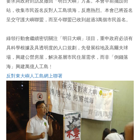
要求與政府對話及撤回「明日大嶼」方案。本會早前擺設街
站，收集市民簽名反對人工島填海，反應熱烈。本會已將簽名
呈交守護大嶼聯盟，而至今聯盟已收到超過3萬個市民簽名。
綠領行動會繼續密切關注「明日大嶼」項目，重申政府必須有
具科學根據及具透明度的人口規劃，先發展棕地及高爾夫球
場，興建公營房屋，解決基層市民住屋需求，而非「倒錢落
海」興建萬億人工島﹗
反對東大嶼人工島網上聯署