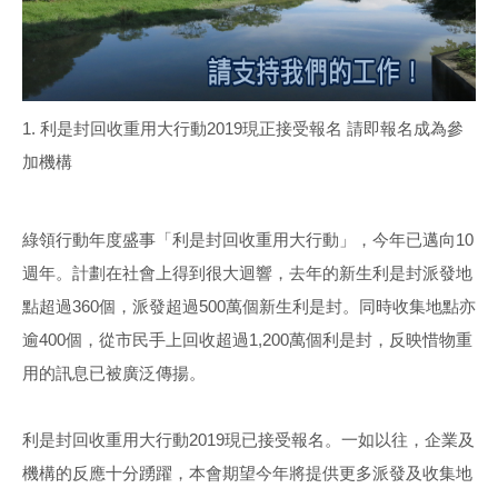
1. 利是封回收重用大行動2019現正接受報名 請即報名成為參
加機構
綠領行動年度盛事「利是封回收重用大行動」，今年已邁向10
週年。計劃在社會上得到很大迴響，去年的新生利是封派發地
點超過360個，派發超過500萬個新生利是封。同時收集地點亦
逾400個，從市民手上回收超過1,200萬個利是封，反映惜物重
用的訊息已被廣泛傳揚。
利是封回收重用大行動2019現已接受報名。一如以往，企業及
機構的反應十分踴躍，本會期望今年將提供更多派發及收集地