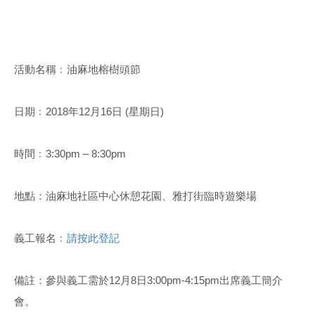
活動名稱﹕油麻地榕樹頭節
日期﹕2018年12月16日 (星期日)
時間﹕3:30pm – 8:30pm
地點：油麻地社區中心休憩花園、雅打街臨時遊樂場
義工報名﹕
請按此登記
備註：參與義工需於12月8日3:00pm-4:15pm出席義工簡介
會。