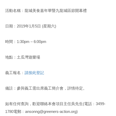
活動名稱﹕龍城美食嘉年華暨九龍城區節開幕禮
日期﹕2019年1月5日 (星期六)
時間﹕1:30pm – 6:00pm
地點：土瓜灣遊樂場
義工報名﹕
請按此登記
備註：參與義工需出席義工簡介會，詳情待定。
如有任何查詢，歡迎聯絡本會項目主任吳先生(電話﹕3499-
1780電郵﹕ansonng@greeners-action.org)