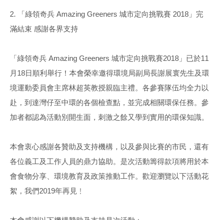
2. 「綠領奇兵 Amazing Greeners 城市定向挑戰賽 2018」完
滿結束 感謝各界支持
「綠領奇兵 Amazing Greeners 城市定向挑戰賽2018」已於11
月18日順利舉行！本會榮幸邀得環境局副局長謝展寰先生及環
境運動委員會主席林超英教授親臨主禮。各參賽隊伍均全力以
赴，到達灣仔至中環的各個檢查點，並完成相關環保任務。參
加者都認為活動別開生面，刺激之餘又學到實用的環保知識。
本會衷心感謝各贊助及支持機構，以及參與比賽的市民，還有
各位義工及工作人員的鼎力協助。是次活動籌得款項將用於本
會食物分享、環境教育及政策推動工作。歡迎瀏覽以下活動花
絮，我們2019年再見﹗