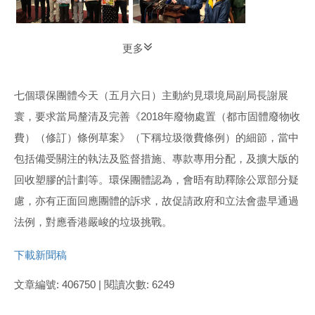
更多
七個環保團體今天（五月六日）主動約見環境局副局長謝展
寰，要求當局釐清及完善《2018年廢物處置（都市固體廢物收
費）（修訂）條例草案》（下稱垃圾徵費條例）的細節，當中
包括備受關注的執法及監督措施、專款專用分配，及擴大版的
回收塑膠的計劃等。環保團體認為，會晤有助釋除公眾部分疑
慮，亦有正面回應團體的訴求，故促請政府和立法會盡早通過
法例，對應香港嚴峻的垃圾挑戰。
下載新聞稿
文章編號: 406750 | 閱讀次數: 6249