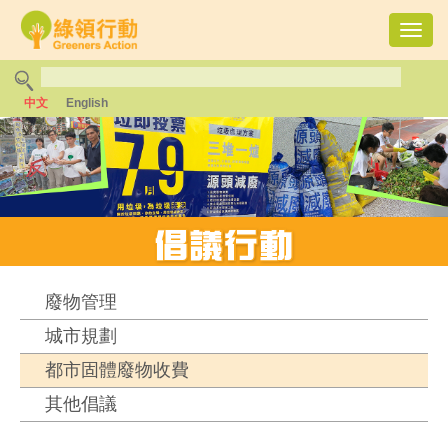
Toggl
navig
中文
English
廢物管理
城市規劃
都市固體廢物收費
其他倡議