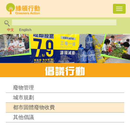
Toggl
navig
中文
English
廢物管理
城市規劃
都市固體廢物收費
其他倡議