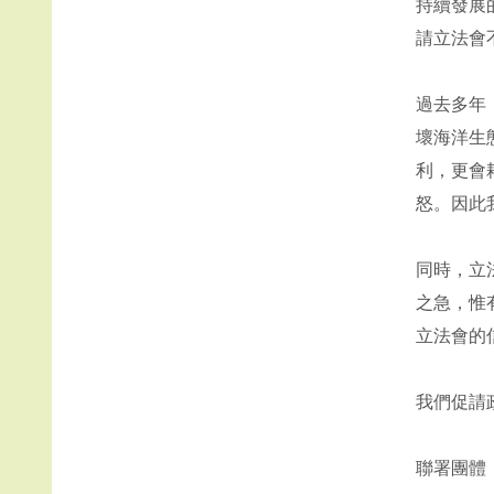
持續發展
請立法會
過去多年
壞海洋生
利，更會
怒。因此
同時，立
之急，惟
立法會的
我們促請
聯署團體