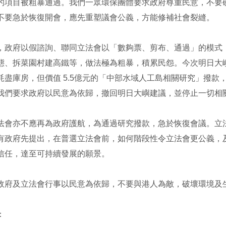
的項目被粗暴通過。我們一眾環保團體要求政府尊重民意，不要
不要急於恢復開會，應先重塑議會公義，方能修補社會裂縫。
，政府以假諮詢、聯同立法會以「數夠票、剪布、通過」的模式
態、拆菜園村建高鐵等，做法極為粗暴，積累民怨。今次明日大
耗盡庫房，但價值 5.5億元的「中部水域人工島相關研究」撥
我們要求政府以民意為依歸，撤回明日大嶼建議，並停止一切相
法會亦不應再為政府護航，為通過研究撥款，急於恢復會議。立
有政府先提出，在普選立法會前，如何階段性令立法會更公義，
信任，達至可持續發展的願景。
政府及立法會行事以民意為依歸，不要與港人為敵，破壞環境及
：