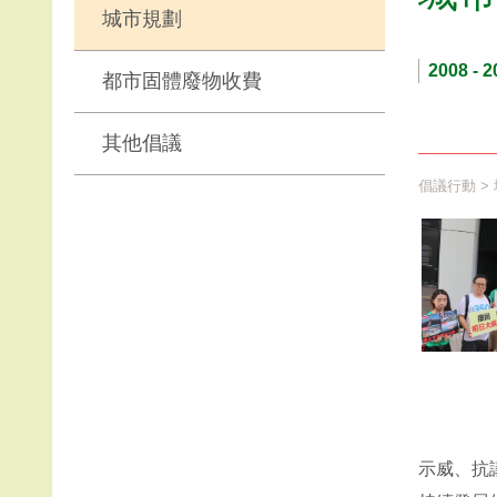
城市規劃
2008 - 2
都市固體廢物收費
其他倡議
倡議行動
>
示威、抗