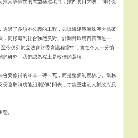
硬推具爭議性的大型基建項目，撤回明日大嶼；同時促
，通過了多項不公義的工程，如填海建造港珠澳大橋破
嶼，同樣遭到社會強烈反對。計劃對環境百害而無一
款，至今仍列於立法會財委會議程當中，實在令人十分憤
關的研究。我們認為棕土是較佳的選項。
法會要修補的並非一磚一瓦，而是整個制度核心。當務
及長遠取消功能組別的時間表，才能重建港人對政府及
生態。