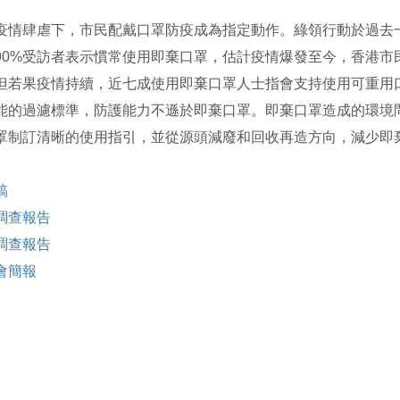
疫情肆虐下，市民配戴口罩防疫成為指定動作。綠領行動於過去
90%受訪者表示慣常使用即棄口罩，估計疫情爆發至今，香港市民
但若果疫情持續，近七成使用即棄口罩人士指會支持使用可重用
能的過濾標準，防護能力不遜於即棄口罩。即棄口罩造成的環境
罩制訂清晰的使用指引，並從源頭減廢和回收再造方向，減少即
稿
調查報告
調查報告
會簡報