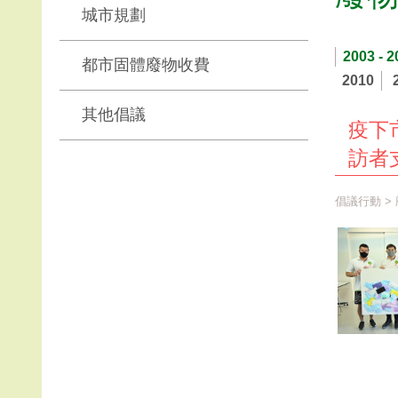
城市規劃
2003 - 2
都市固體廢物收費
2010
其他倡議
疫下
訪者
倡議行動
>