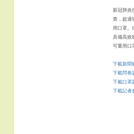
新冠肺炎
查，超過
用口罩。
具備高效
可重用口
下載新聞
下載問卷
下戴口罩
下載記者