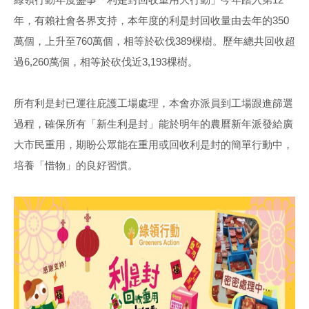
年，有賴社會各界支持，本年度的利是封回收量由去年的350
萬個，上升至760萬個，相等於砍伐389棵樹。歷年總共回收超
過6,260萬個，相等於砍伐近3,193棵樹。
所有利是封已運往庇護工場處理，本會亦派員到工場跟進篩選
過程，確保所有「新生利是封」能於明年的農曆新年派發給廣
大市民重用，期盼公眾能在重用或回收利是封的簡單行動中，
培養「惜物」的良好習慣。