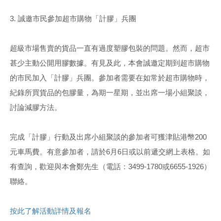
3. 誠邀市民參加超市購物「計膠」兵團
超級市場售賣的貨品一直有過度塑膠包裝的問題。然而，超市
甚少主動公開用膠數據。有見及此，本會誠邀定期到超市購物
的市民加入「計膠」兵團。參加者需要在如常於超市購物時，
紀錄所買貨品的包膠量，為期一星期，並出席一場小組聚談，
討論減膠方法。
完成「計膠」行動及出席小組聚談的參加者可獲津貼港幣200
元車馬費。有意參加者，請於6月6日或以前遞交網上表格。如
有查詢，歡迎與本會鄭先生（電話：3499-1780或6655-1926）
聯絡。
按此了解活動詳情及報名