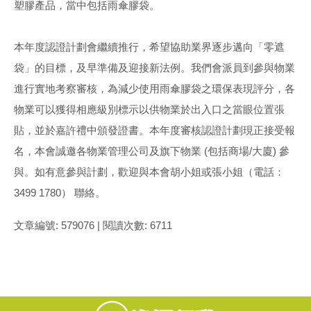
塑膠產品，當中包括雨傘膠袋。
本年度認證計劃會繼續推行，希望協助業界逐步邁向「零遮
袋」的目標，及早準備及迎接新法例。我們會派員到參與物業
進行實地考察審核，為減少使用雨傘膠袋之環保表現評分，各
物業可以獲得相應級別標示以供物業於出入口之當眼位置張
貼，並於嘉許禮中頒發證書。本年度審核認證計劃現正接受報
名，本會誠邀各物業管理公司及旗下物業 (包括商場/大廈) 參
與。如有意參與計劃，歡迎與本會胡小姐或張小姐（電話：
3499 1780） 聯絡。
文章編號: 579076 | 閱讀次數: 6711