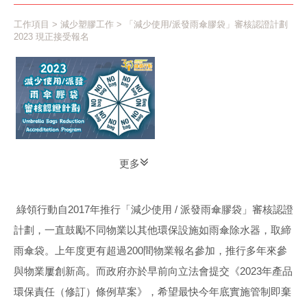
工作項目
>
減少塑膠工作
> 「減少使用/派發雨傘膠袋」審核認證計劃
2023 現正接受報名
更多
綠領行動自2017年推行「減少使用 / 派發雨傘膠袋」審核認證
計劃，一直鼓勵不同物業以其他環保設施如雨傘除水器，取締
雨傘袋。上年度更有超過200間物業報名參加，推行多年來參
與物業屢創新高。而政府亦於早前向立法會提交《2023年產品
環保責任（修訂）條例草案》，希望最快今年底實施管制即棄