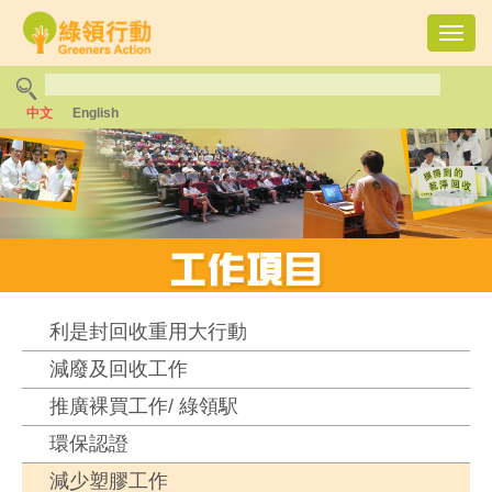
Toggl
navig
中文
English
利是封回收重用大行動
減廢及回收工作
推廣裸買工作/ 綠領駅
環保認證
減少塑膠工作