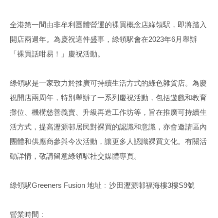
全港第一間由非牟利團體營運的裸買概念店綠領駅，即將踏入
開店兩週年。為慶祝這件盛事，綠領駅會在2023年6月舉辦
「裸買話咁易！」慶祝活動。
綠領駅是一家致力於推廣可持續生活方式的綠色雜貨店。為慶
祝開店兩周年，特別舉辦了一系列慶祝活動，包括遊戲和教育
攤位、機構慈善義賣、升級再造工作坊等，旨在推廣可持續生
活方式，提高瀝源邨居民對裸買的認識和意識，亦會邀請區內
團體和供應商參與今次活動，讓更多人認識裸買文化。有關活
動詳情，敬請留意綠領駅社交媒體專頁。
綠領駅Greeners Fusion 地址﹕沙田瀝源邨福海樓3樓S9號
營業時間﹕