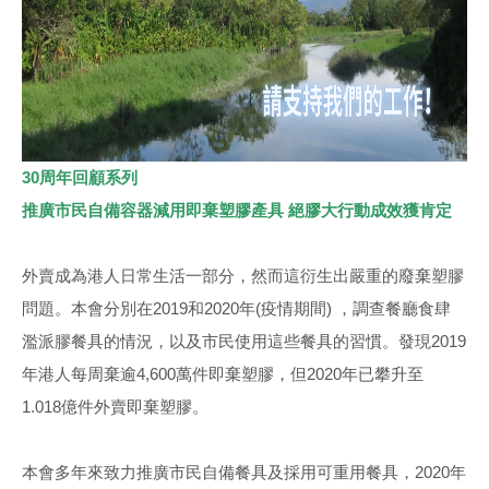
30周年回顧系列
推廣市民自備容器減用即棄塑膠產具 絕膠大行動成效獲肯定
外賣成為港人日常生活一部分，然而這衍生出嚴重的廢棄塑膠
問題。本會分別在2019和2020年(疫情期間) ，調查餐廳食肆
濫派膠餐具的情況，以及市民使用這些餐具的習慣。發現2019
年港人每周棄逾4,600萬件即棄塑膠，但2020年已攀升至
1.018億件外賣即棄塑膠。
本會多年來致力推廣市民自備餐具及採用可重用餐具，2020年