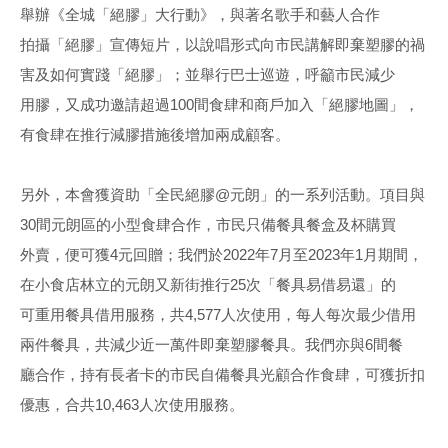
舉辦《全城「絕膠」大行動》，與著名歌手和藝人合作
拍攝「絕膠」宣傳短片，以說唱形式向市民講解即棄塑膠的禍
害及如何實踐「絕膠」；並舉行巴士巡遊，呼籲市民減少
用膠，又成功邀請超過100間食肆和商戶加入「絕膠地圖」，
有食肆在推行減膠措施後增加兩成顧客。
另外，本會獲資助「全民絕膠@元朗」的一系列活動。項目與
30間元朗區的小型食肆合作，市民只備餐具餐盒及杯購買
外賣，便可獲4元回贈；我們於2022年7月至2023年1月期間，
在小食店林立的元朗又新街推行25次「餐具易借易還」的
可重用餐具借用服務，共4,577人次使用，每人每次最少借用
兩件餐具，共減少近一萬件即棄塑膠餐具。我們亦與6間餐
廳合作，持有長者卡的市民自備餐具光顧合作食肆，可獲折扣
優惠，合共10,463人次使用服務。