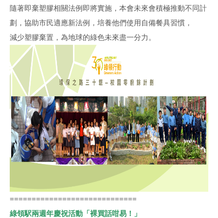
隨著即棄塑膠相關法例即將實施，本會未來會積極推動不同計
劃，協助市民適應新法例，培養他們使用自備餐具習慣，
減少塑膠棄置，為地球的綠色未來盡一分力。
=============================
綠領駅兩週年慶祝活動「裸買話咁易！」