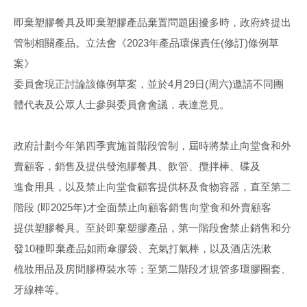
即棄塑膠餐具及即棄塑膠產品棄置問題困擾多時，政府終提出
管制相關產品。立法會《2023年產品環保責任(修訂)條例草
案》
委員會現正討論該條例草案，並於4月29日(周六)邀請不同團
體代表及公眾人士參與委員會會議，表達意見。
政府計劃今年第四季實施首階段管制，屆時將禁止向堂食和外
賣顧客，銷售及提供發泡膠餐具、飲管、攬拌棒、碟及
進食用具，以及禁止向堂食顧客提供杯及食物容器，直至第二
階段 (即2025年)才全面禁止向顧客銷售向堂食和外賣顧客
提供塑膠餐具。至於即棄塑膠產品，第一階段會禁止銷售和分
發10種即棄產品如雨傘膠袋、充氣打氣棒，以及酒店洗漱
梳妝用品及房間膠樽裝水等；至第二階段才規管多環膠圈套、
牙線棒等。