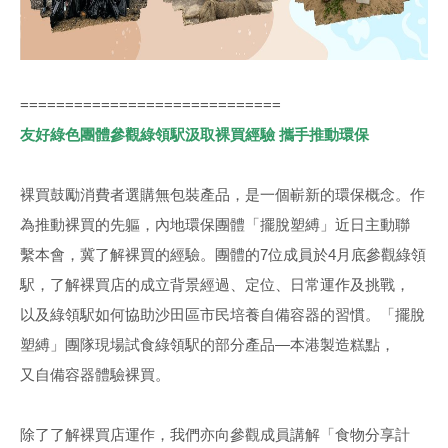
=============================
友好綠色團體參觀綠領駅汲取裸買經驗 攜手推動環保
裸買鼓勵消費者選購無包裝產品，是一個嶄新的環保概念。作
為推動裸買的先軀，內地環保團體「擺脫塑縛」近日主動聯
繫本會，冀了解裸買的經驗。團體的7位成員於4月底參觀綠領
駅，了解裸買店的成立背景經過、定位、日常運作及挑戰，
以及綠領駅如何協助沙田區市民培養自備容器的習慣。「擺脫
塑縛」團隊現場試食綠領駅的部分產品—本港製造糕點，
又自備容器體驗裸買。
除了了解裸買店運作，我們亦向參觀成員講解「食物分享計