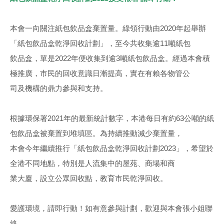
本會一向關注紙包飲品盒棄置量。綠領行動由2020年起舉辦
「紙包飲品盒乾淨回收計劃」，至今共收集逾11噸紙包
飲品盒，單是2022年便收集到逾3噸紙包飲品盒。經過本會積
極推廣，市民的回收意識日漸提高，實在有賴各物管公
司及機構的鼎力參與和支持。
根據環保署2021年的最新統計數字，本港每日有約63公噸的紙
包飲品盒被棄置到堆填區。為持續推動減少棄置量，
本會今年繼續推行「紙包飲品盒乾淨回收計劃2023」，希望於
全港不同地點，特別是人流集中的屋苑、商場和商
業大廈，設立公眾回收點，教育市民乾淨回收。
愛護環境，請即行動！如有意參與計劃，歡迎與本會張小姐聯
絡。