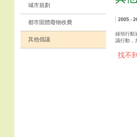
城市規劃
2005 - 2
都市固體廢物收費
綠領行動
其他倡議
議行動，
找不