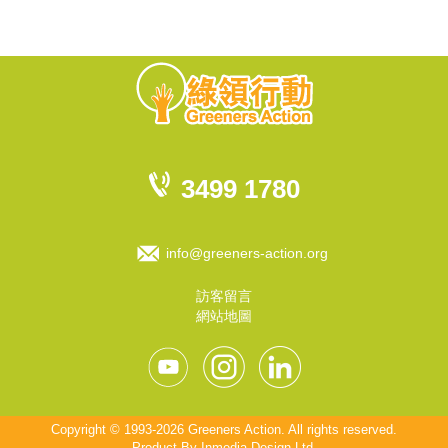
3499 1780
info@greeners-action.org
訪客留言
網站地圖
Copyright © 1993-2026 Greeners Action. All rights reserved.
Product By
Inmedia Design Ltd
.