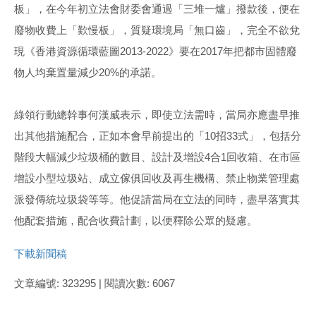
板」，在今年初立法會財委會通過「三堆一爐」撥款後，便在
廢物收費上「歎慢板」，質疑環境局「無口齒」，完全不欲兌
現《香港資源循環藍圖2013-2022》要在2017年把都市固體廢
物人均棄置量減少20%的承諾。
綠領行動總幹事何漢威表示，即使立法需時，當局亦應盡早推
出其他措施配合，正如本會早前提出的「10招33式」，包括分
階段大幅減少垃圾桶的數目、設計及增設4合1回收箱、在市區
增設小型垃圾站、成立傢俱回收及再生機構、禁止物業管理處
派發傳統垃圾袋等等。他促請當局在立法的同時，盡早落實其
他配套措施，配合收費計劃，以便釋除公眾的疑慮。
下載新聞稿
文章編號: 323295 | 閱讀次數: 6067