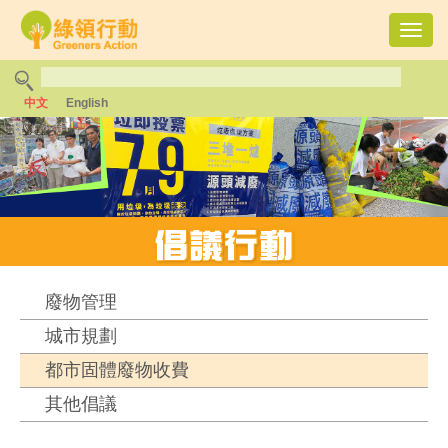
Toggl
navig
中文
English
廢物管理
城市規劃
都市固體廢物收費
其他倡議