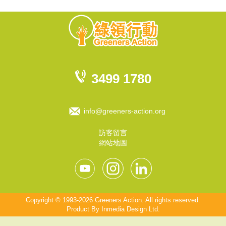
3499 1780
info@greeners-action.org
訪客留言
網站地圖
Copyright © 1993-2026 Greeners Action. All rights reserved.
Product By
Inmedia Design Ltd
.