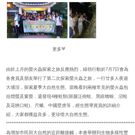
更多
由於上月的螢火蟲探索之旅反應熱烈，綠領行動於7月7日會為
各會員及朋友舉行了第二次探索螢火蟲之旅，一行廿多人夜遊
大埔滘，探索夏季大自然生態。當晚看到兩種常見的螢火蟲包
括熠螢及窗螢，還發現4種蛙類(斑腿泛樹蛙、黑眶蟾蜍、沼蛙
及花狹口蛙)、尺蛾、中國壁虎等，經生態導賞員的詳細介
紹，大家都獲益良多，更珍惜大自然生態。
***********************************************************************
為增加市民與大自然的近距離接觸，本會舉辦到生物多樣性豐