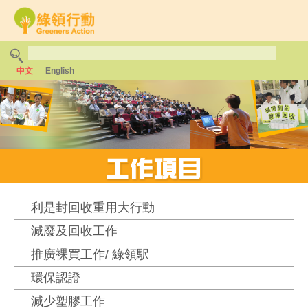
中文
English
利是封回收重用大行動
減廢及回收工作
推廣裸買工作/ 綠領駅
環保認證
減少塑膠工作