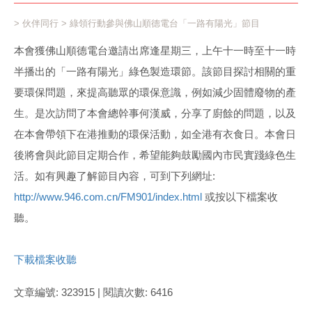
>
伙伴同行
> 綠領行動參與佛山順德電台「一路有陽光」節目
本會獲佛山順德電台邀請出席逢星期三，上午十一時至十一時
半播出的「一路有陽光」綠色製造環節。該節目探討相關的重
要環保問題，來提高聽眾的環保意識，例如減少固體廢物的產
生。是次訪問了本會總幹事何漢威，分享了廚餘的問題，以及
在本會帶領下在港推動的環保活動，如全港有衣食日。本會日
後將會與此節目定期合作，希望能夠鼓勵國內市民實踐綠色生
活。如有興趣了解節目內容，可到下列網址:
http://www.946.com.cn/FM901/index.html
或按以下檔案收
聽。
下載檔案收聽
文章編號: 323915 | 閱讀次數: 6416