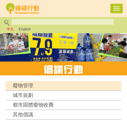
Toggl
navig
中文
English
廢物管理
城市規劃
都市固體廢物收費
其他倡議