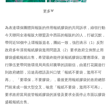
更多
為表達環保團體與報販的停用報紙膠袋的共同訴求，綠領行動
今天聯同全港報販大聯盟及中西區的報販約20人，打破沉默，
帶同近50個中上環報販簽名，團結一致，強烈表示（1）反對
政府多年漠視報紙膠袋濫用問題及（2）要求政府立例禁止用
膠袋盛載報紙出售，希望最終能停派報紙膠袋以響應環保。遊
行隊伍更帶同致環境局局長邱騰華的請願信，由遮打花園遊行
到政府總部，沿途高標語及叫口號「報紙不要袋，濫用不可
再」、「要環保，不要膠袋」，最後更用報紙膠袋於政府總部
門前束成一個大型交叉，喻意「報紙不要袋，濫用不可再｣，
要求政府當局規管報紙膠袋的派發及要求全面停止市面以膠袋
盛載報紙出售。