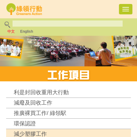
Toggl
navig
中文
English
利是封回收重用大行動
減廢及回收工作
推廣裸買工作/ 綠領駅
環保認證
減少塑膠工作