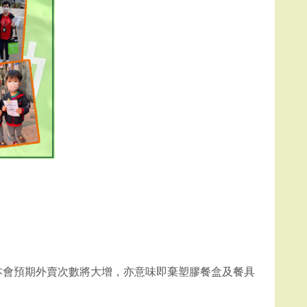
本會預期外賣次數將大增，亦意味即棄塑膠餐盒及餐具