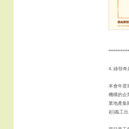
***********
4. 綠領奇
本會年度籌
機構的企
業地產集
衫)義工