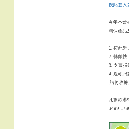
按此進入
今年本會
環保產品
1. 按此
2. 轉數快 
3. 支
4. 過帳捐
[請將收
凡捐款港
3499-1