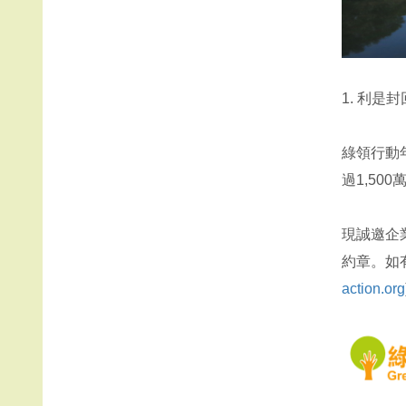
1. 利是
綠領行動
過1,50
現誠邀企
約章。如
action.org