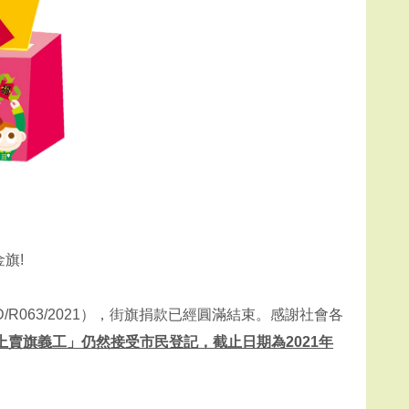
旗!
/R063/2021），街旗捐款已經圓滿結束。感謝社會各
上賣旗義工」仍然接受市民登記，截止日期為2021年