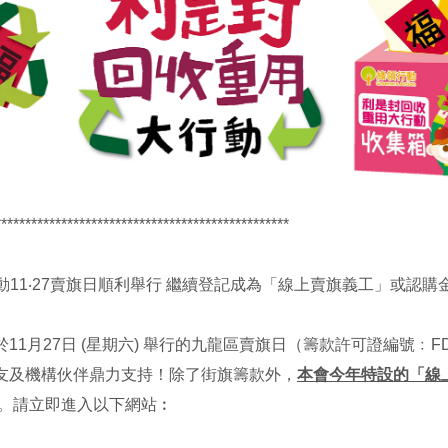
*************************************************
行動11‧27賣旗日順利舉行 繼續登記成為「線上賣旗義工」或認購金
11月27日 (星期六) 舉行的九龍區賣旗日（籌款許可證編號﹕FD
友及機構伙伴鼎力支持！除了街旗籌款外，
本會今年特設的「線
。請立即進入以下網站︰