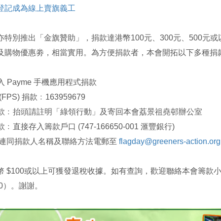
登記成為線上賣旗義工
亦特別推出「金旗贊助」，捐款達港幣100元、300元、500
及購物優惠劵，相當實用。為方便捐款者，本會開拓以下多種捐
進入 Payme 手機應用程式捐款
(FPS) 捐款﹕163959679
票捐款﹕抬頭請註明「綠領行動」及寄回本會荔景祖堯邨辦公室
款﹕直接存入籌款戶口 (747-166650-001 滙豐銀行)
據連同捐款人名稱及聯絡方法電郵至
flagday@greeners-action.or
幣 $100或以上可獲發退稅收據。如有查詢，歡迎聯絡本會籌款
780）。謝謝。