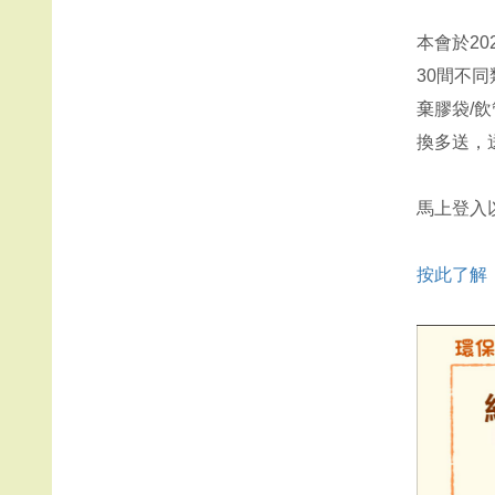
本會於2
30間不
棄膠袋/
換多送，
馬上登入
按此了解