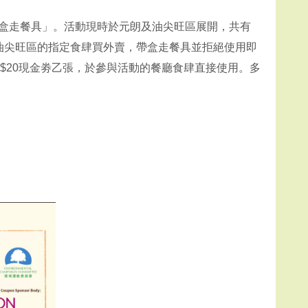
帶盒走餐具」。活動現時於元朗及油尖旺區展開，共有
及油尖旺區的指定食肆買外賣，帶盒走餐具並拒絕使用即
 $20現金劵乙張，於參與活動的餐廳食肆直接使用。多