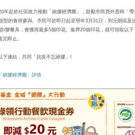
020年起於社區致力推動「絕膠經濟圈」，鼓勵市民買外賣時「
同類型的食肆參與。市民可於即日起至明年3月31日，到元朗區
飲管/膠餐具，會獲得最多5個印花。集齊20個印花，就可領取以下
送完即止。
以下連結，共同「抗疫不忘絕膠」!
「絕膠經濟圈」詳情