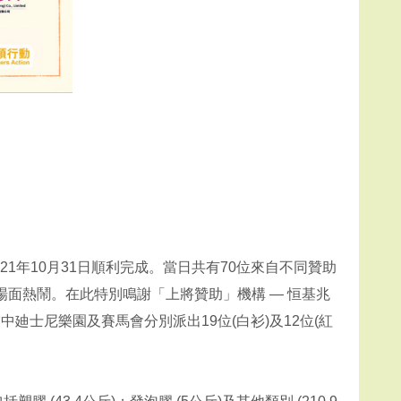
於2021年10月31日順利完成。當日共有70位來自不同贊助
面熱鬧。在此特別鳴謝「上將贊助」機構 — 恒基兆
廸士尼樂園及賽馬會分別派出19位(白衫)及12位(紅