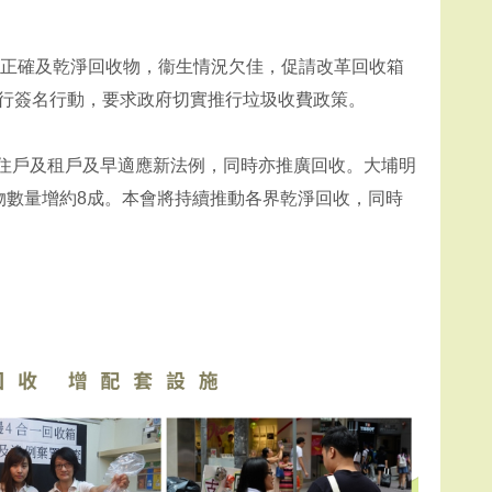
4成為正確及乾淨回收物，衞生情況欠佳，促請改革回收箱
推行簽名行動，要求政府切實推行垃圾收費政策。
、住戶及租戶及早適應新法例，同時亦推廣回收。大埔明
收物數量增約8成。本會將持續推動各界乾淨回收，同時