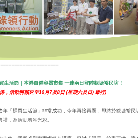
======================
年裸買生活節｜本港自備容器市集 一連兩日登陸觀塘裕民坊！
係，活動將順延至10月7及8日 (星期六及日) 舉行)
去年「裸買生活節」非常成功，今年再接再厲，即將於觀塘裕民
典禮，為活動增添光彩。