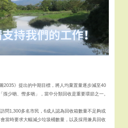
圖2035》提出的中期目標，將人均棄置量逐步減至40
地「揼少啲、慳多啲」，當中分類回收是重要環節之一。
訪問1,300多名市民，6成人認為回收箱數量不足夠或
本會當時要求大幅減少垃圾桶數量，以及採用兼具回收