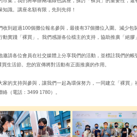
的市集，我們將舉辦兩場綠色講座，探討「裸買」的重要性，還
保知識。講座名額有限，先到先得！
們收到超過100個攤位報名參與，最後有37個攤位入圍。減少
行動實踐「裸買」。我們感謝各位檔主的支持，協助推廣「絕膠
邀請各位會員在社交媒體上分享我們的活動，並標註我們的帳號@greeners
#裸買生活節。您的宣傳將對活動有正面推廣的作用。
大家的支持與參與，讓我們一起為環保努力，一同建立「裸買」
絡（電話：3499 1780）。