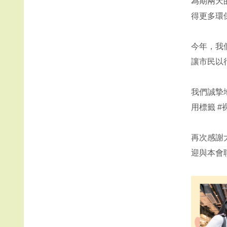
為期兩天
得更多環
今年，我
讓市民以
我們誠摯地
用標籤 
再次感謝
迎與本會聯