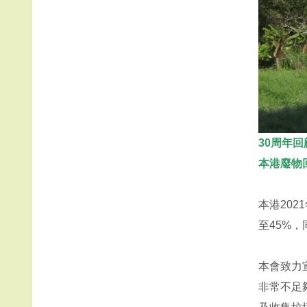
30周年
本港廢物
本港20
至45%
本會致力
非常不足