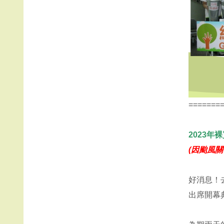
=======
2023
(因颱風關
好消息！
出席開幕