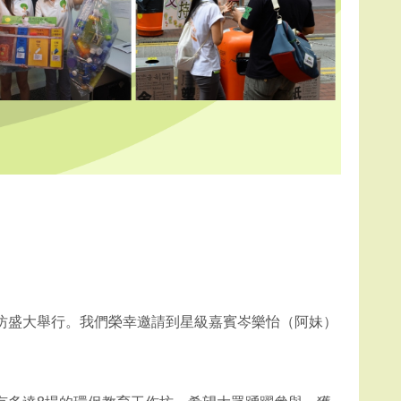
坊盛大舉行。我們榮幸邀請到星級嘉賓岑樂怡（阿妹）