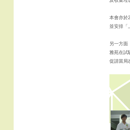
及收集垃
本會亦於
並安排「
另一方面
雅苑在試
促請當局