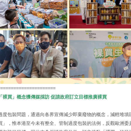
======================
「裸買」概念獲傳媒採訪 促請政府訂立目標推廣裸買
過度包裝問題，通過向各界宣傳減少即棄廢物的概念，減輕堆填
買」，惟本港至今未有整全、管制過度包裝的法例，反觀歐洲委