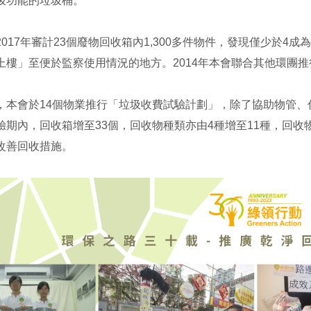
圾功能的垃圾桶。
2017年審計23個廢物回收箱內1,300多件物件，發現僅少於
上樓」至便於監察使用情況的地方。2014年本會聯合其他環團
，本會於14個物業推行「垃圾收費試驗計劃」，除了協助物管
驗期內，回收箱增至33個，回收物種類亦由4種增至11種，回
改善回收措施。