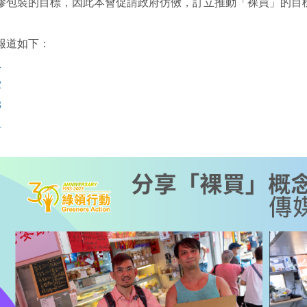
膠包裝的目標，因此本會促請政府仿傚，訂立推動「裸買」的目
報道如下：
1
2
3
4