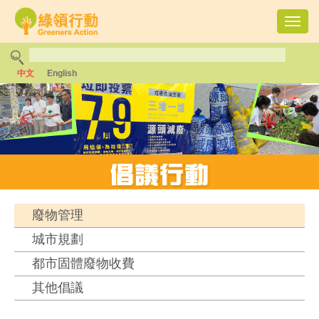
Toggl
navig
中文
English
廢物管理
城市規劃
都市固體廢物收費
其他倡議