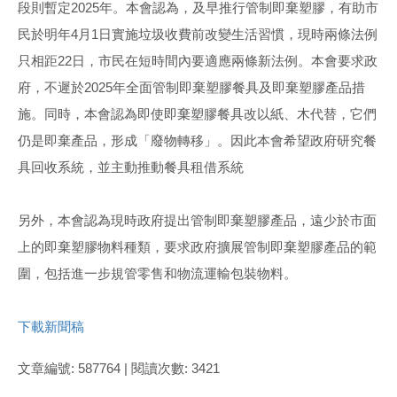
段則暫定2025年。本會認為，及早推行管制即棄塑膠，有助市
民於明年4月1日實施垃圾收費前改變生活習慣，現時兩條法例
只相距22日，市民在短時間內要適應兩條新法例。本會要求政
府，不遲於2025年全面管制即棄塑膠餐具及即棄塑膠產品措
施。同時，本會認為即使即棄塑膠餐具改以紙、木代替，它們
仍是即棄產品，形成「廢物轉移」。因此本會希望政府研究餐
具回收系統，並主動推動餐具租借系統
另外，本會認為現時政府提出管制即棄塑膠產品，遠少於市面
上的即棄塑膠物料種類，要求政府擴展管制即棄塑膠產品的範
圍，包括進一步規管零售和物流運輸包裝物料。
下載新聞稿
文章編號: 587764 | 閱讀次數: 3421