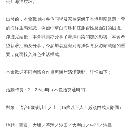
公斤海洋垃圾。
出發前，本會職員向各位同學及家長講解了香港與龍鼓灘一帶
的海洋生態知識，例如中華白海豚和江豚習性及面對的困境。
淨灘完結後，本會職員亦分享了海洋污染問題的影響。本會希
望藉著活動及分享，令參加者意識到海洋保育及源頭減廢的重
要，從而投入綠色生活模式。
本會歡迎不同團體合作舉辦海岸清潔活動。詳情如下：
活動時長：2－2.5小時（不包括交通時間）
對象：適合5歲或以上人士（15歲以下人士必須由成人陪同）
地點：西貢／大埔／荃灣／沙田／大嶼山／屯門／港島