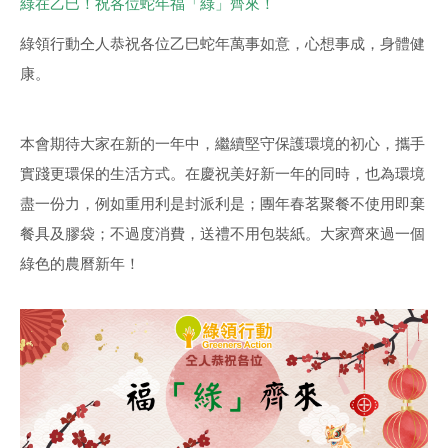
綠在乙巳！祝各位蛇年福「綠」齊來！
綠領行動仝人恭祝各位乙巳蛇年萬事如意，心想事成，身體健
康。
本會期待大家在新的一年中，繼續堅守保護環境的初心，攜手
實踐更環保的生活方式。在慶祝美好新一年的同時，也為環境
盡一份力，例如重用利是封派利是；團年春茗聚餐不使用即棄
餐具及膠袋；不過度消費，送禮不用包裝紙。大家齊來過一個
綠色的農曆新年！