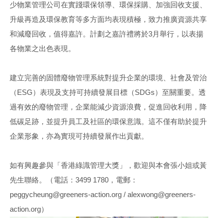
少物業管理公司在實踐環保領導、環保採購、加強回收支援、
升級再造及環保教育等多方面均表現積極，致力推廣資源共享
和減廢回收，值得嘉許。計劃之嘉許禮將於3月舉行，以表揚
各物業之出色表現。
建立完善的固體廢物管理系統對提升企業的環境、社會及管治
（ESG）表現及支持可持續發展目標（SDGs）至關重要。透
過有效的廢物管理，企業能減少資源浪費，促進回收利用，降
低碳足跡，並提升員工及社區的環保意識。這不僅有助於提升
企業形象，亦為實現可持續發展作出貢獻。
如有興趣參與「香港綠識管理大獎」，歡迎與本會張小姐或黃
先生聯絡。（電話：3499 1780，電郵：
peggycheung@greeners-action.org / alexwong@greeners-
action.org）