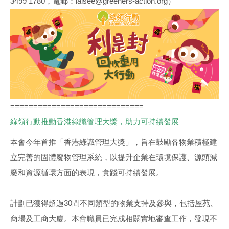
3499 1780，電郵：laisee@greeners-action.org）
=============================
綠領行動推動香港綠識管理大獎，助力可持續發展
本會今年首推「香港綠識管理大獎」，旨在鼓勵各物業積極建
立完善的固體廢物管理系統，以提升企業在環境保護、源頭減
廢和資源循環方面的表現，實踐可持續發展。
計劃已獲得超過30間不同類型的物業支持及參與，包括屋苑、
商場及工商大廈。本會職員已完成相關實地審查工作，發現不