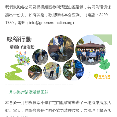
我們鼓勵各公司及機構組團參與清潔山徑活動，共同為環境保
護出一份力。如有興趣，歡迎聯絡本會查詢。（電話：3499
1780，電郵；info@greeners-action.org）
=============================
一月份海岸清潔活動回顧
本會於一月初與拔萃小學在屯門龍鼓灘舉辦了一場海岸清潔活
動。當天，同學與家長們同心協力清理垃圾，共清理了超過70