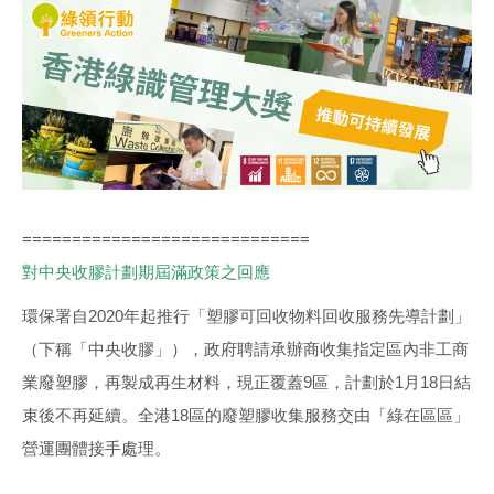
=============================
對中央收膠計劃期屆滿政策之回應
環保署自2020年起推行「塑膠可回收物料回收服務先導計劃」
（下稱「中央收膠」），政府聘請承辦商收集指定區內非工商
業廢塑膠，再製成再生材料，現正覆蓋9區，計劃於1月18日結
束後不再延續。全港18區的廢塑膠收集服務交由「綠在區區」
營運團體接手處理。