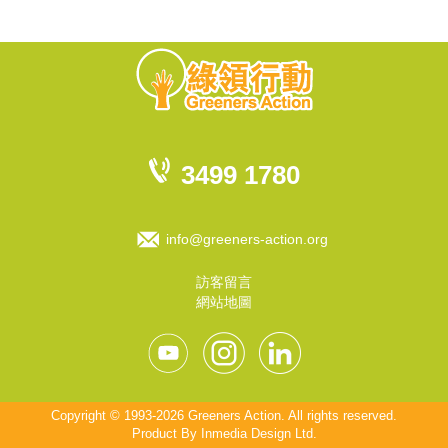
3499 1780
info@greeners-action.org
訪客留言
網站地圖
Copyright © 1993-2026 Greeners Action. All rights reserved.
Product By
Inmedia Design Ltd
.