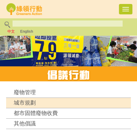
Toggl
navig
中文
English
廢物管理
城市規劃
都市固體廢物收費
其他倡議