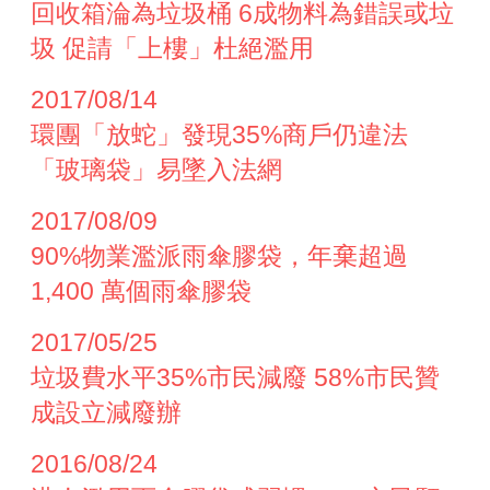
回收箱淪為垃圾桶 6成物料為錯誤或垃
圾 促請「上樓」杜絕濫用
2017/08/14
環團「放蛇」發現35%商戶仍違法
「玻璃袋」易墜入法網
2017/08/09
90%物業濫派雨傘膠袋，年棄超過
1,400 萬個雨傘膠袋
2017/05/25
垃圾費水平35%市民減廢 58%市民贊
成設立減廢辦
2016/08/24