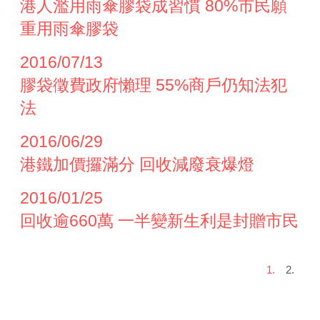
港人濫用雨傘膠袋成習慣 80%市民願
重用雨傘膠袋
2016/07/13
膠袋徵費政府懶理 55%商戶仍知法犯
法
2016/06/29
港鐵加價攞滿分 回收減廢衰爆燈
2016/01/25
回收逾660萬 一半變新生利是封贈市民
1.
2.