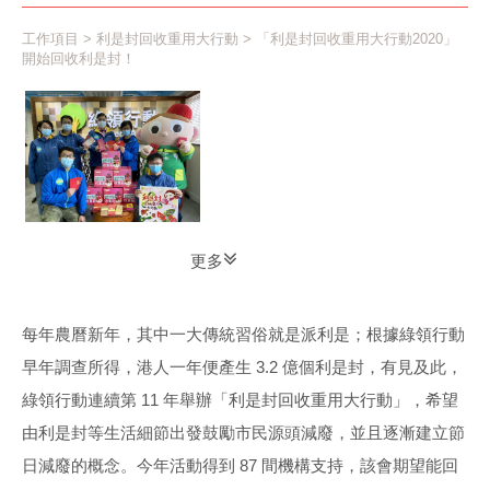
工作項目
>
利是封回收重用大行動
> 「利是封回收重用大行動2020」
開始回收利是封！
更多
每年農曆新年，其中一大傳統習俗就是派利是；根據綠領行動
早年調查所得，港人一年便產生 3.2 億個利是封，有見及此，
綠領行動連續第 11 年舉辦「利是封回收重用大行動」，希望
由利是封等生活細節出發鼓勵市民源頭減廢，並且逐漸建立節
日減廢的概念。今年活動得到 87 間機構支持，該會期望能回