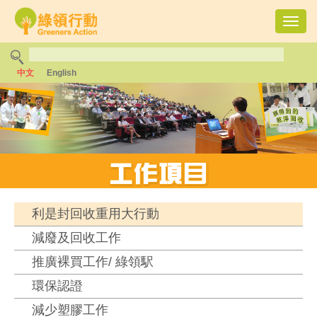
Toggl
navig
中文
English
利是封回收重用大行動
減廢及回收工作
推廣裸買工作/ 綠領駅
環保認證
減少塑膠工作