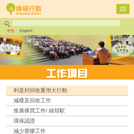
Toggl
navig
中文
English
利是封回收重用大行動
減廢及回收工作
推廣裸買工作/ 綠領駅
環保認證
減少塑膠工作