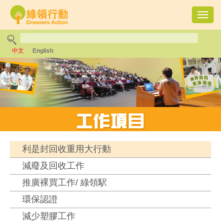
Toggl
navig
中文
English
利是封回收重用大行動
減廢及回收工作
推廣裸買工作/ 綠領駅
環保認證
減少塑膠工作