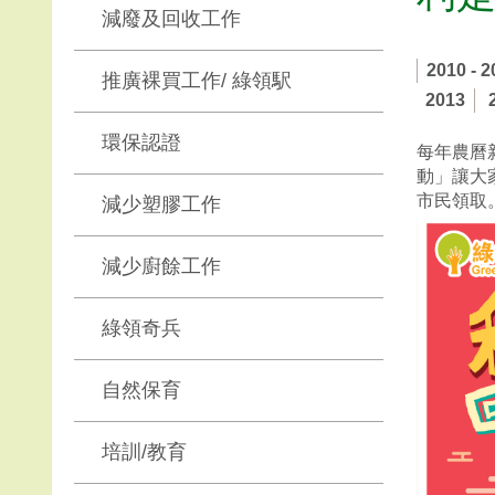
減廢及回收工作
2010 - 2
推廣裸買工作/ 綠領駅
2013
環保認證
每年農曆
動」讓大
市民領取
減少塑膠工作
減少廚餘工作
綠領奇兵
自然保育
培訓/教育