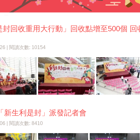
是封回收重用大行動」回收點增至500個 
」
/26 | 閱讀次數: 10154
15「新生利是封」派發記者會
/06 | 閱讀次數: 8410