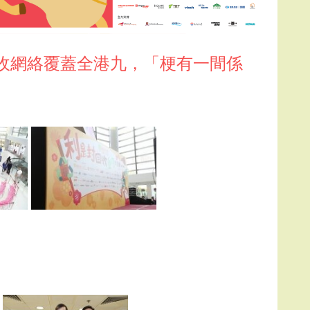
回收網絡覆蓋全港九，「梗有一間係