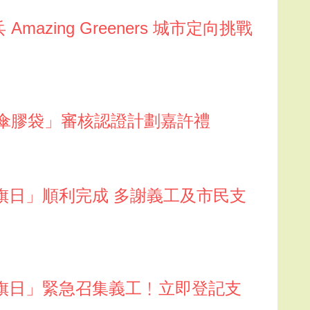
azing Greeners 城市定向挑戰
發雨傘膠袋」審核認證計劃嘉許禮
27賣旗日」順利完成 多謝義工及市民支
27賣旗日」緊急召集義工﹗立即登記支