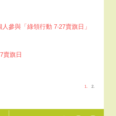
個人參與「綠領行動 7‧27賣旗日」
27賣旗日
1.
2.