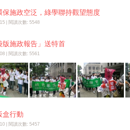
環保施政空泛，綠學聯持觀望態度
/15 | 閱讀次數: 5548
袋版施政報告」送特首
/08 | 閱讀次數: 5561
飯盒行動
/10 | 閱讀次數: 5457