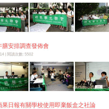
午膳安排調查發佈會
/14 | 閱讀次數: 5502
蘋果日報有關學校使用即棄飯盒之社論