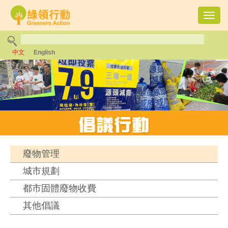
Toggl
navig
中文
English
廢物管理
城市規劃
都市固體廢物收費
其他倡議