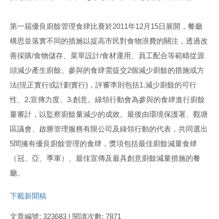
第一屆優良廚餘管理食肆比賽於2011年12月15日展開，餐廳
構思並落實不同的措施以提高市民對食物浪費的關注，透過改
善採購/食物儲存、菜單設計/食材運用、員工配合等範疇從源
頭減少產生廚餘。參與的食肆需提交2個減少廚餘的措施或方
法(現正實行或計劃實行)，評審準則包括1.減少廚餘的可行
性、2.宣傳力度、3.創意。綠領行動會為參與的食肆進行廚餘
量審計，以監察廚餘量減少的成效。最後由環境保護署、觀塘
區議會、啟勝管理服務有限公司及綠領行動的代表，共同選出
5間擁有優良廚餘管理的食肆，獎項包括最佳廚餘減量食肆
（冠、亞、季軍）、最佳宣傳及最具創意廚餘減量措施的餐
廳。
下載新聞稿
文章編號: 323683 | 閱讀次數: 7871