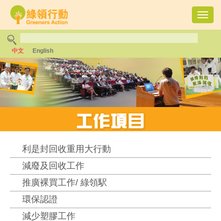
Toggl
navig
中文
English
利是封回收重用大行動
減廢及回收工作
推廣裸買工作/ 綠領駅
環保認證
減少塑膠工作