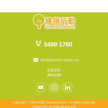
3499 1780
info@greeners-action.org
訪客留言
網站地圖
Copyright © 1993-2026 Greeners Action. All rights reserved.
Product By
Inmedia Design Ltd
.