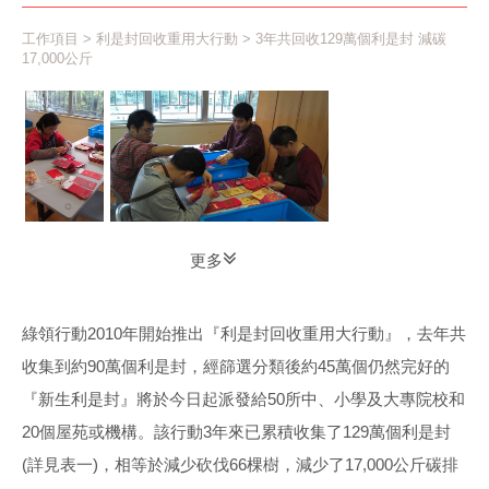
工作項目
>
利是封回收重用大行動
> 3年共回收129萬個利是封 減碳
17,000公斤
更多
綠領行動2010年開始推出『利是封回收重用大行動』，去年共
收集到約90萬個利是封，經篩選分類後約45萬個仍然完好的
『新生利是封』將於今日起派發給50所中、小學及大專院校和
20個屋苑或機構。該行動3年來已累積收集了129萬個利是封
(詳見表一)，相等於減少砍伐66棵樹，減少了17,000公斤碳排