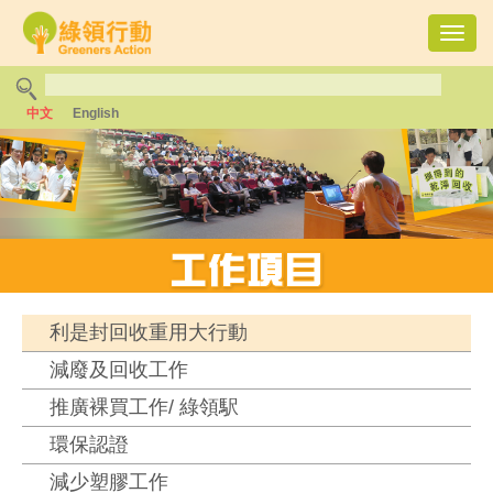
Toggl
navig
中文
English
利是封回收重用大行動
減廢及回收工作
推廣裸買工作/ 綠領駅
環保認證
減少塑膠工作