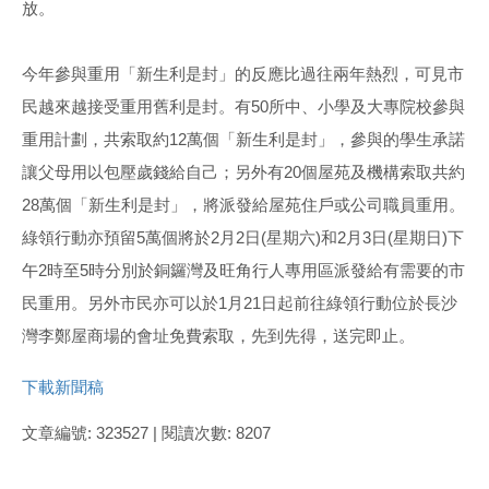
放。
今年參與重用「新生利是封」的反應比過往兩年熱烈，可見市
民越來越接受重用舊利是封。有50所中、小學及大專院校參與
重用計劃，共索取約12萬個「新生利是封」，參與的學生承諾
讓父母用以包壓歲錢給自己；另外有20個屋苑及機構索取共約
28萬個「新生利是封」，將派發給屋苑住戶或公司職員重用。
綠領行動亦預留5萬個將於2月2日(星期六)和2月3日(星期日)下
午2時至5時分別於銅鑼灣及旺角行人專用區派發給有需要的市
民重用。另外市民亦可以於1月21日起前往綠領行動位於長沙
灣李鄭屋商場的會址免費索取，先到先得，送完即止。
下載新聞稿
文章編號: 323527 | 閱讀次數: 8207