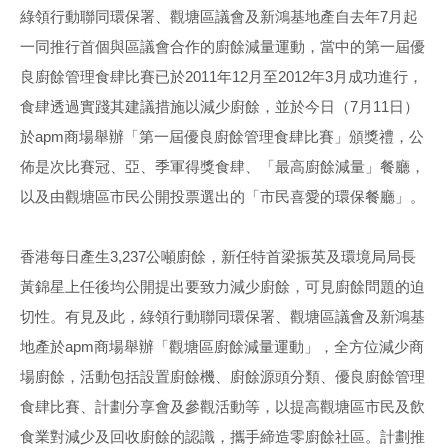
綠領行動聯同環保署、觀塘區議會及新鴻基地產自去年7月起
一同推行首個與區議會合作的廚餘減量運動，當中的第一屆優
良廚餘管理食肆比賽已於2011年12月至2012年3月成功進行，
食肆透過實踐其建議措施以減少廚餘，並於今日（7月11日）
於apm商場舉辦「第一屆優良廚餘管理食肆比賽」頒獎禮，公
佈是次比賽冠、亞、季軍得獎食肆、「最高廚餘減量」餐廳，
以及由觀塘區市民公開投票選出的「市民喜愛的環保餐廳」。
香港每日產生3,237公噸廚餘，新任特首梁振英及環境局局長
黃錦星上任後均公開提出要致力減少廚餘，可見廚餘問題的迫
切性。有見及此，綠領行動聯同環保署、觀塘區議會及新鴻基
地產於apm商場舉辦「觀塘區廚餘減量運動」，全方位減少商
場廚餘，活動包括設置廚餘機、廚餘源頭分類、優良廚餘管理
食肆比賽、計劃分享會及參觀活動等，以提高觀塘區市民及飲
食業對減少及回收廚餘的認識，攜手締造零廚餘社區。計劃推