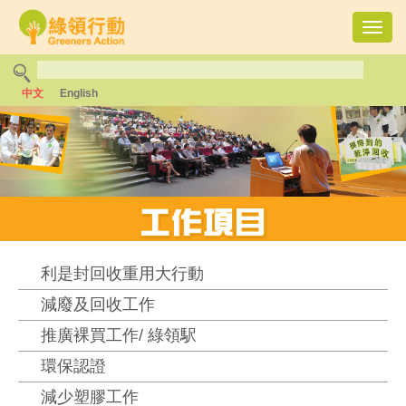
Toggl
navig
中文
English
利是封回收重用大行動
減廢及回收工作
推廣裸買工作/ 綠領駅
環保認證
減少塑膠工作